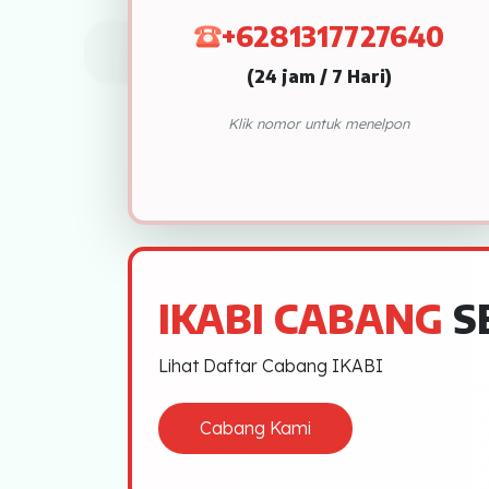
PEKANBARU
+6281317727640
LAMPUNG
(24 jam / 7 Hari)
JAMBI
Klik nomor untuk menelpon
DUMAI
BINJAI
PEMATANG SIANTAR
LHOKSEUMAWE
IKABI CABANG
S
SIBOLGA
Lihat Daftar Cabang IKABI
PADANG SIDEMPUAN
Cabang Kami
BENGKULU