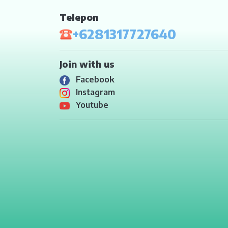
DENPASAR
Telepon
+6281317727640
MATARAM
KUPANG
Join with us
TANJUNG PINANG
Facebook
Instagram
BITUNG
Youtube
TERNATE