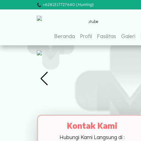
+6281317727640 (
Hunting
)
Faceb
Beranda
Beranda
Profil
Fasilitas
Galeri
Profil
Fasilitas
Galeri
Pusat Pelayanan
Sumatera
MEDAN
Kontak Kami
PALEMBANG
Hubungi Kami Langsung di :