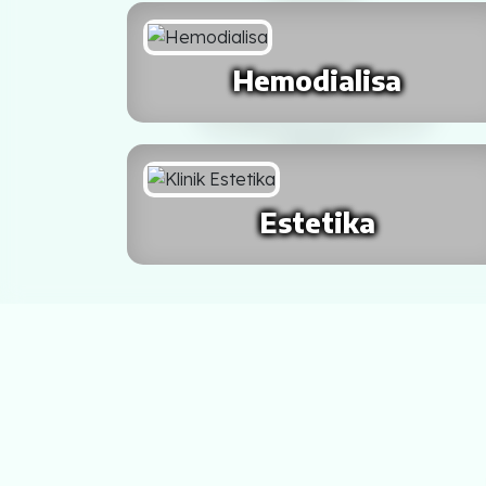
SALATIGA
Hemodialisa
MAGELANG
Kalimantan
BALIKPAPAN
Estetika
PONTIANAK
BANJARMASIN
SINGKAWANG
BANJAR BARU
Sulawesi
MANADO