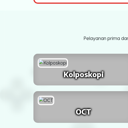
Jawa
SURABAYA
BEKASI
SEMARANG
Pelayanan prima dan
BOGOR
MALANG
Kolposkopi
SURAKARTA
SUKABUMI
TEGAL
OCT
PROBOLINGGO
PASURUAN