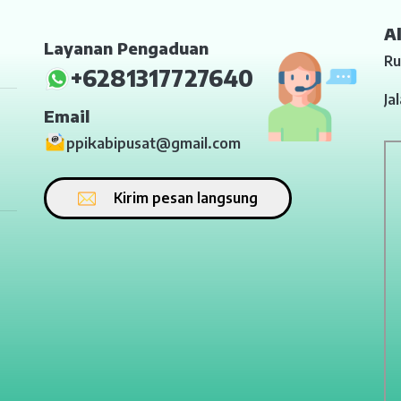
A
Layanan Pengaduan
Ru
+6281317727640
Ja
Email
ppikabipusat@gmail.com
Kirim pesan langsung